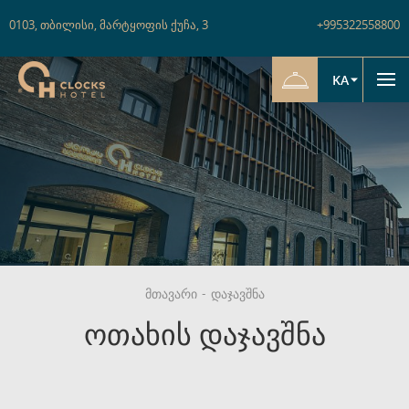
0103
,
თბილისი
,
მარტყოფის ქუჩა
,
3
+995322558800
KA
მთავარი
-
დაჯავშნა
ოთახის დაჯავშნა