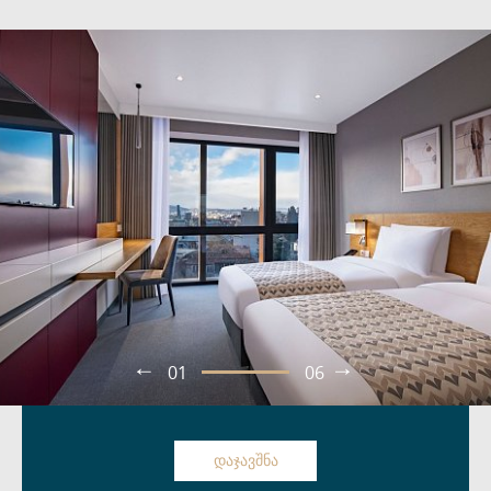
01
06
ᲓᲐᲯᲐᲕᲨᲜᲐ